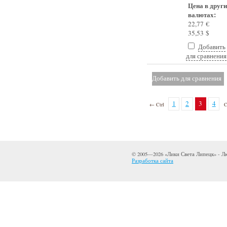
Цена в друг
валютах:
22,77 €
35,53 $
Добавить
для сравнения
1
2
3
4
← Ctrl
C
© 2005—2026 «Лики Света Липецк» - 
Разработка сайта